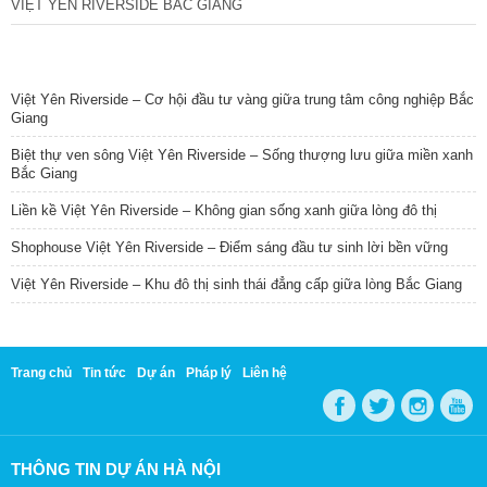
VIỆT YÊN RIVERSIDE BẮC GIANG
TIN NỔI BẬT
Việt Yên Riverside – Cơ hội đầu tư vàng giữa trung tâm công nghiệp Bắc
Giang
Biệt thự ven sông Việt Yên Riverside – Sống thượng lưu giữa miền xanh
Bắc Giang
Liền kề Việt Yên Riverside – Không gian sống xanh giữa lòng đô thị
Shophouse Việt Yên Riverside – Điểm sáng đầu tư sinh lời bền vững
Việt Yên Riverside – Khu đô thị sinh thái đẳng cấp giữa lòng Bắc Giang
Trang chủ
Tin tức
Dự án
Pháp lý
Liên hệ
THÔNG TIN DỰ ÁN HÀ NỘI