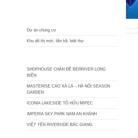
DỰ ÁN
Dự án chung cư
Khu đô thị mới, liền kề, biệt thự
CÁC DỰ ÁN MỚI NHẤT
SHOPHOUSE CHÂN ĐẾ BERRIVER LONG
BIÊN
MASTERISE CAO XÀ LÁ – HÀ NỘI SEASON
GARDEN
ICONIA LAKESIDE TỐ HỮU MIPEC
IMPERIA SKY PARK NAM AN KHÁNH
VIỆT YÊN RIVERSIDE BẮC GIANG