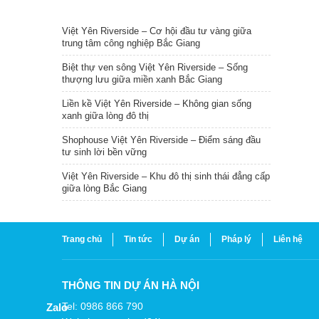
TIN NỔI BẬT
Việt Yên Riverside – Cơ hội đầu tư vàng giữa
trung tâm công nghiệp Bắc Giang
Biệt thự ven sông Việt Yên Riverside – Sống
thượng lưu giữa miền xanh Bắc Giang
Liền kề Việt Yên Riverside – Không gian sống
xanh giữa lòng đô thị
Shophouse Việt Yên Riverside – Điểm sáng đầu
tư sinh lời bền vững
Việt Yên Riverside – Khu đô thị sinh thái đẳng cấp
giữa lòng Bắc Giang
Trang chủ
Tin tức
Dự án
Pháp lý
Liên hệ
THÔNG TIN DỰ ÁN HÀ NỘI
Tel: 0986 866 790
Zalo