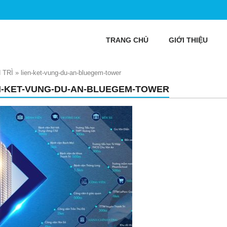
TRANG CHỦ
GIỚI THIỆU
TRÌ
»
lien-ket-vung-du-an-bluegem-tower
N-KET-VUNG-DU-AN-BLUEGEM-TOWER