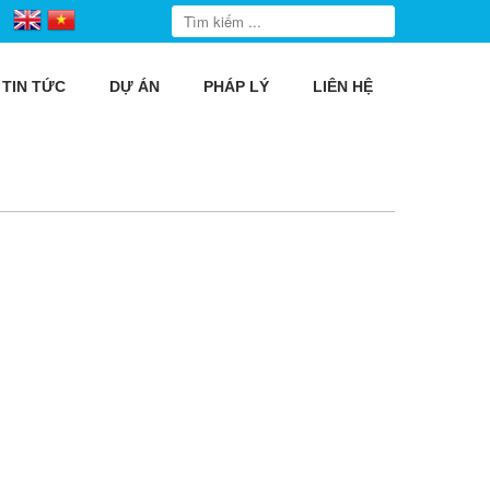
TIN TỨC
DỰ ÁN
PHÁP LÝ
LIÊN HỆ