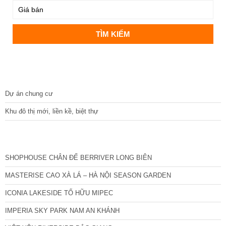
DỰ ÁN
Dự án chung cư
Khu đô thị mới, liền kề, biệt thự
CÁC DỰ ÁN MỚI NHẤT
SHOPHOUSE CHÂN ĐẾ BERRIVER LONG BIÊN
MASTERISE CAO XÀ LÁ – HÀ NỘI SEASON GARDEN
ICONIA LAKESIDE TỐ HỮU MIPEC
IMPERIA SKY PARK NAM AN KHÁNH