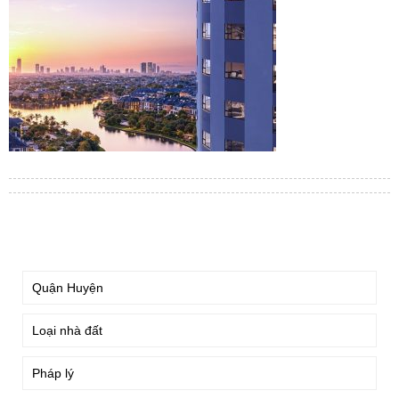
TÌM KIẾM