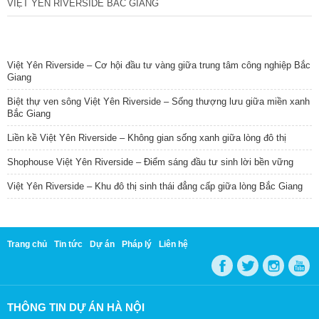
VIỆT YÊN RIVERSIDE BẮC GIANG
TIN NỔI BẬT
Việt Yên Riverside – Cơ hội đầu tư vàng giữa trung tâm công nghiệp Bắc
Giang
Biệt thự ven sông Việt Yên Riverside – Sống thượng lưu giữa miền xanh
Bắc Giang
Liền kề Việt Yên Riverside – Không gian sống xanh giữa lòng đô thị
Shophouse Việt Yên Riverside – Điểm sáng đầu tư sinh lời bền vững
Việt Yên Riverside – Khu đô thị sinh thái đẳng cấp giữa lòng Bắc Giang
Trang chủ
Tin tức
Dự án
Pháp lý
Liên hệ
THÔNG TIN DỰ ÁN HÀ NỘI