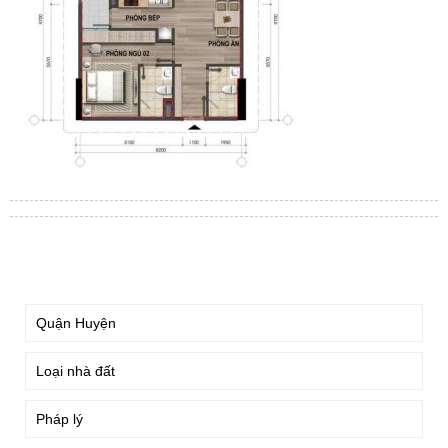
TÌM KIẾM