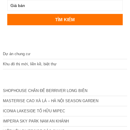
DỰ ÁN
Dự án chung cư
Khu đô thị mới, liền kề, biệt thự
CÁC DỰ ÁN MỚI NHẤT
SHOPHOUSE CHÂN ĐẾ BERRIVER LONG BIÊN
MASTERISE CAO XÀ LÁ – HÀ NỘI SEASON GARDEN
ICONIA LAKESIDE TỐ HỮU MIPEC
IMPERIA SKY PARK NAM AN KHÁNH