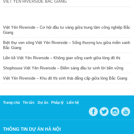
VIỆT YÊN RIVERSIDE BẮC GIANG
TIN NỔI BẬT
Việt Yên Riverside – Cơ hội đầu tư vàng giữa trung tâm công nghiệp Bắc
Giang
Biệt thự ven sông Việt Yên Riverside – Sống thượng lưu giữa miền xanh
Bắc Giang
Liền kề Việt Yên Riverside – Không gian sống xanh giữa lòng đô thị
Shophouse Việt Yên Riverside – Điểm sáng đầu tư sinh lời bền vững
Việt Yên Riverside – Khu đô thị sinh thái đẳng cấp giữa lòng Bắc Giang
Trang chủ
Tin tức
Dự án
Pháp lý
Liên hệ
THÔNG TIN DỰ ÁN HÀ NỘI