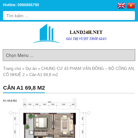
Hotline: 0986866790
Trang chủ
»
Dự án
»
CHUNG CƯ 43 PHẠM VĂN ĐỒNG – BỘ CÔNG AN,
CỔ NHUẾ 2
»
Căn A1 69,8 m2
CĂN A1 69,8 M2