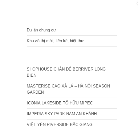
DỰ ÁN
Dự án chung cư
Khu đô thị mới, liền kề, biệt thự
CÁC DỰ ÁN MỚI NHẤT
SHOPHOUSE CHÂN ĐẾ BERRIVER LONG
BIÊN
MASTERISE CAO XÀ LÁ – HÀ NỘI SEASON
GARDEN
ICONIA LAKESIDE TỐ HỮU MIPEC
IMPERIA SKY PARK NAM AN KHÁNH
VIỆT YÊN RIVERSIDE BẮC GIANG