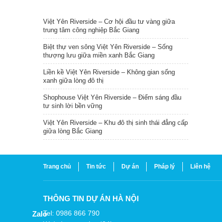
TIN NỔI BẬT
Việt Yên Riverside – Cơ hội đầu tư vàng giữa
trung tâm công nghiệp Bắc Giang
Biệt thự ven sông Việt Yên Riverside – Sống
thượng lưu giữa miền xanh Bắc Giang
Liền kề Việt Yên Riverside – Không gian sống
xanh giữa lòng đô thị
Shophouse Việt Yên Riverside – Điểm sáng đầu
tư sinh lời bền vững
Việt Yên Riverside – Khu đô thị sinh thái đẳng cấp
giữa lòng Bắc Giang
Trang chủ
Tin tức
Dự án
Pháp lý
Liên hệ
THÔNG TIN DỰ ÁN HÀ NỘI
Tel: 0986 866 790
Zalo