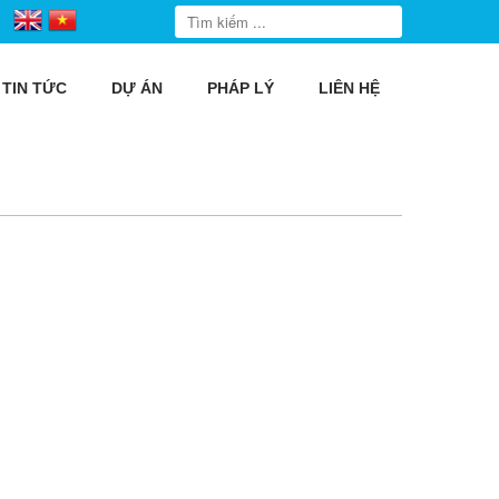
TIN TỨC
DỰ ÁN
PHÁP LÝ
LIÊN HỆ