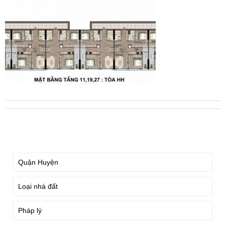
TÌM KIẾM