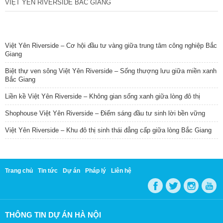
VIỆT YÊN RIVERSIDE BẮC GIANG
TIN NỔI BẬT
Việt Yên Riverside – Cơ hội đầu tư vàng giữa trung tâm công nghiệp Bắc
Giang
Biệt thự ven sông Việt Yên Riverside – Sống thượng lưu giữa miền xanh
Bắc Giang
Liền kề Việt Yên Riverside – Không gian sống xanh giữa lòng đô thị
Shophouse Việt Yên Riverside – Điểm sáng đầu tư sinh lời bền vững
Việt Yên Riverside – Khu đô thị sinh thái đẳng cấp giữa lòng Bắc Giang
Trang chủ
Tin tức
Dự án
Pháp lý
Liên hệ
THÔNG TIN DỰ ÁN HÀ NỘI