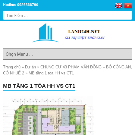
Hotline: 0986866790
Trang chủ
»
Dự án
»
CHUNG CƯ 43 PHẠM VĂN ĐỒNG – BỘ CÔNG AN,
CỔ NHUẾ 2
»
MB tầng 1 tòa HH vs CT1
MB TẦNG 1 TÒA HH VS CT1