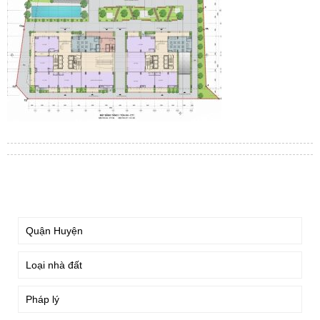
TÌM KIẾM