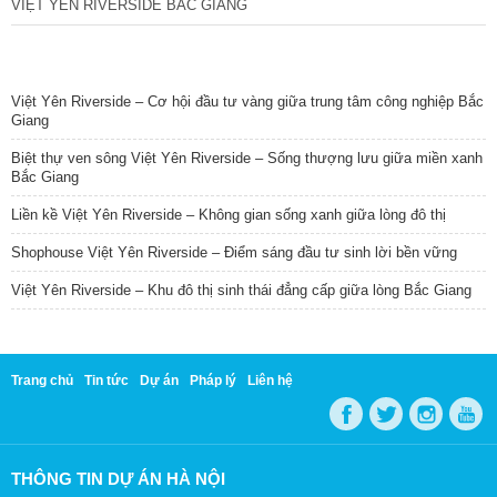
VIỆT YÊN RIVERSIDE BẮC GIANG
TIN NỔI BẬT
Việt Yên Riverside – Cơ hội đầu tư vàng giữa trung tâm công nghiệp Bắc
Giang
Biệt thự ven sông Việt Yên Riverside – Sống thượng lưu giữa miền xanh
Bắc Giang
Liền kề Việt Yên Riverside – Không gian sống xanh giữa lòng đô thị
Shophouse Việt Yên Riverside – Điểm sáng đầu tư sinh lời bền vững
Việt Yên Riverside – Khu đô thị sinh thái đẳng cấp giữa lòng Bắc Giang
Trang chủ
Tin tức
Dự án
Pháp lý
Liên hệ
THÔNG TIN DỰ ÁN HÀ NỘI