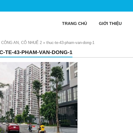
TRANG CHỦ
GIỚI THIỆU
 CÔNG AN, CỔ NHUẾ 2
»
thuc-te-43-pham-van-dong-1
C-TE-43-PHAM-VAN-DONG-1