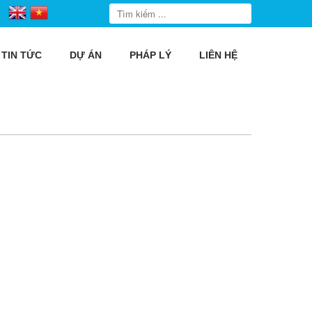
TIN TỨC
DỰ ÁN
PHÁP LÝ
LIÊN HỆ