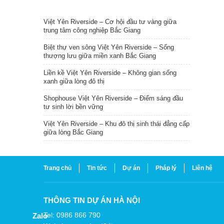
TIN NỔI BẬT
Việt Yên Riverside – Cơ hội đầu tư vàng giữa
trung tâm công nghiệp Bắc Giang
Biệt thự ven sông Việt Yên Riverside – Sống
thượng lưu giữa miền xanh Bắc Giang
Liền kề Việt Yên Riverside – Không gian sống
xanh giữa lòng đô thị
Shophouse Việt Yên Riverside – Điểm sáng đầu
tư sinh lời bền vững
Việt Yên Riverside – Khu đô thị sinh thái đẳng cấp
giữa lòng Bắc Giang
Trang chủ
Tin tức
Dự án
Pháp lý
Liên hệ
THÔNG TIN DỰ ÁN HÀ NỘI
Tel: 0986 866 790
Zalo