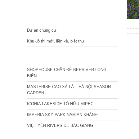
DỰ ÁN
Dự án chung cư
Khu đô thị mới, liền kề, biệt thự
CÁC DỰ ÁN MỚI NHẤT
SHOPHOUSE CHÂN ĐẾ BERRIVER LONG
BIÊN
MASTERISE CAO XÀ LÁ – HÀ NỘI SEASON
GARDEN
ICONIA LAKESIDE TỐ HỮU MIPEC
IMPERIA SKY PARK NAM AN KHÁNH
VIỆT YÊN RIVERSIDE BẮC GIANG