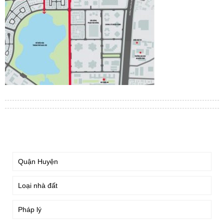
TÌM KIẾM