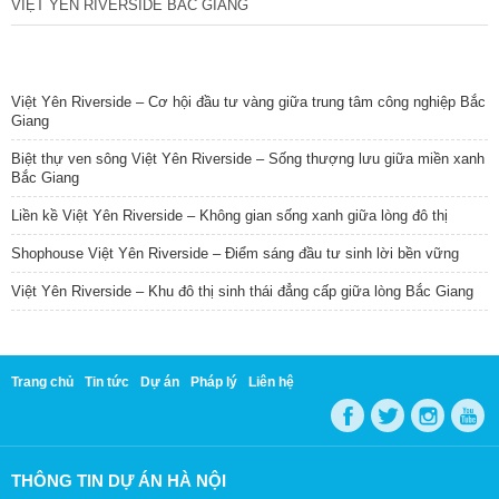
VIỆT YÊN RIVERSIDE BẮC GIANG
TIN NỔI BẬT
Việt Yên Riverside – Cơ hội đầu tư vàng giữa trung tâm công nghiệp Bắc
Giang
Biệt thự ven sông Việt Yên Riverside – Sống thượng lưu giữa miền xanh
Bắc Giang
Liền kề Việt Yên Riverside – Không gian sống xanh giữa lòng đô thị
Shophouse Việt Yên Riverside – Điểm sáng đầu tư sinh lời bền vững
Việt Yên Riverside – Khu đô thị sinh thái đẳng cấp giữa lòng Bắc Giang
Trang chủ
Tin tức
Dự án
Pháp lý
Liên hệ
THÔNG TIN DỰ ÁN HÀ NỘI