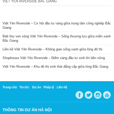
VIỆT YÊN RIVERSIDE BẮC GIANG
TIN NỔI BẬT
Việt Yên Riverside – Cơ hội đầu tư vàng giữa trung tâm công nghiệp Bắc
Giang
Biệt thự ven sông Việt Yên Riverside – Sống thượng lưu giữa miền xanh
Bắc Giang
Liền kề Việt Yên Riverside – Không gian sống xanh giữa lòng đô thị
Shophouse Việt Yên Riverside – Điểm sáng đầu tư sinh lời bền vững
Việt Yên Riverside – Khu đô thị sinh thái đẳng cấp giữa lòng Bắc Giang
Trang chủ
Tin tức
Dự án
Pháp lý
Liên hệ
THÔNG TIN DỰ ÁN HÀ NỘI