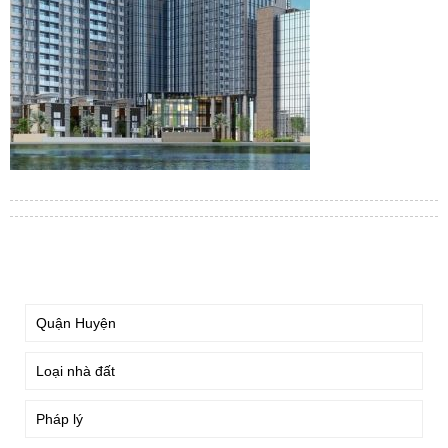
TÌM KIẾM