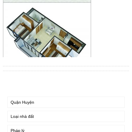
TÌM KIẾM