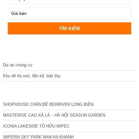
DỰ ÁN
Dự án chung cư
Khu đô thị mới, liền kề, biệt thự
CÁC DỰ ÁN MỚI NHẤT
SHOPHOUSE CHÂN ĐẾ BERRIVER LONG BIÊN
MASTERISE CAO XÀ LÁ – HÀ NỘI SEASON GARDEN
ICONIA LAKESIDE TỐ HỮU MIPEC
IMPERIA SKY PARK NAM AN KHÁNH