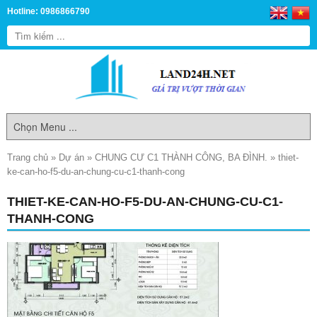
Hotline: 0986866790
Trang chủ
»
Dự án
»
CHUNG CƯ C1 THÀNH CÔNG, BA ĐÌNH.
»
thiet-
ke-can-ho-f5-du-an-chung-cu-c1-thanh-cong
THIET-KE-CAN-HO-F5-DU-AN-CHUNG-CU-C1-
THANH-CONG