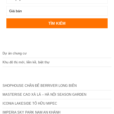
DỰ ÁN
Dự án chung cư
Khu đô thị mới, liền kề, biệt thự
CÁC DỰ ÁN MỚI NHẤT
SHOPHOUSE CHÂN ĐẾ BERRIVER LONG BIÊN
MASTERISE CAO XÀ LÁ – HÀ NỘI SEASON GARDEN
ICONIA LAKESIDE TỐ HỮU MIPEC
IMPERIA SKY PARK NAM AN KHÁNH