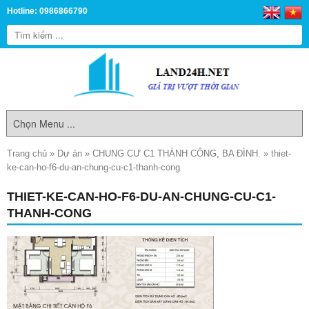
Hotline: 0986866790
Trang chủ
»
Dự án
»
CHUNG CƯ C1 THÀNH CÔNG, BA ĐÌNH.
»
thiet-
ke-can-ho-f6-du-an-chung-cu-c1-thanh-cong
THIET-KE-CAN-HO-F6-DU-AN-CHUNG-CU-C1-
THANH-CONG