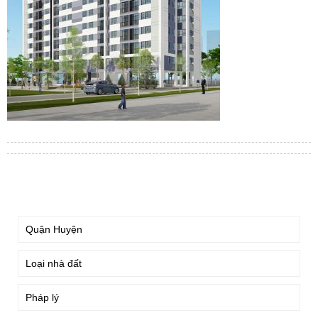
TÌM KIẾM