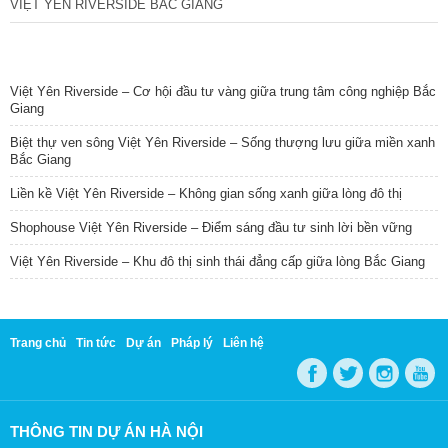
VIỆT YÊN RIVERSIDE BẮC GIANG
TIN NỔI BẬT
Việt Yên Riverside – Cơ hội đầu tư vàng giữa trung tâm công nghiệp Bắc
Giang
Biệt thự ven sông Việt Yên Riverside – Sống thượng lưu giữa miền xanh
Bắc Giang
Liền kề Việt Yên Riverside – Không gian sống xanh giữa lòng đô thị
Shophouse Việt Yên Riverside – Điểm sáng đầu tư sinh lời bền vững
Việt Yên Riverside – Khu đô thị sinh thái đẳng cấp giữa lòng Bắc Giang
Trang chủ
Tin tức
Dự án
Pháp lý
Liên hệ
THÔNG TIN DỰ ÁN HÀ NỘI