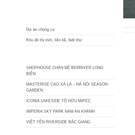
DỰ ÁN
Dự án chung cư
Khu đô thị mới, liền kề, biệt thự
CÁC DỰ ÁN MỚI NHẤT
SHOPHOUSE CHÂN ĐẾ BERRIVER LONG
BIÊN
MASTERISE CAO XÀ LÁ – HÀ NỘI SEASON
GARDEN
ICONIA LAKESIDE TỐ HỮU MIPEC
IMPERIA SKY PARK NAM AN KHÁNH
VIỆT YÊN RIVERSIDE BẮC GIANG