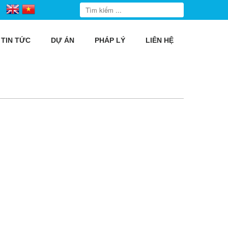
TIN TỨC
DỰ ÁN
PHÁP LÝ
LIÊN HỆ