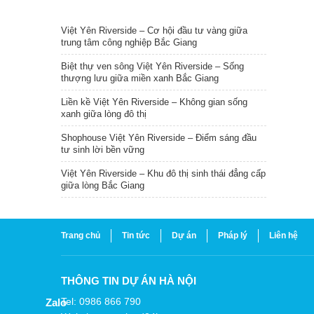
TIN NỔI BẬT
Việt Yên Riverside – Cơ hội đầu tư vàng giữa
trung tâm công nghiệp Bắc Giang
Biệt thự ven sông Việt Yên Riverside – Sống
thượng lưu giữa miền xanh Bắc Giang
Liền kề Việt Yên Riverside – Không gian sống
xanh giữa lòng đô thị
Shophouse Việt Yên Riverside – Điểm sáng đầu
tư sinh lời bền vững
Việt Yên Riverside – Khu đô thị sinh thái đẳng cấp
giữa lòng Bắc Giang
Trang chủ
Tin tức
Dự án
Pháp lý
Liên hệ
THÔNG TIN DỰ ÁN HÀ NỘI
Tel: 0986 866 790
Zalo