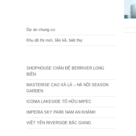
DỰ ÁN
Dự án chung cư
Khu đô thị mới, liền kề, biệt thự
CÁC DỰ ÁN MỚI NHẤT
SHOPHOUSE CHÂN ĐẾ BERRIVER LONG
BIÊN
MASTERISE CAO XÀ LÁ – HÀ NỘI SEASON
GARDEN
ICONIA LAKESIDE TỐ HỮU MIPEC
IMPERIA SKY PARK NAM AN KHÁNH
VIỆT YÊN RIVERSIDE BẮC GIANG