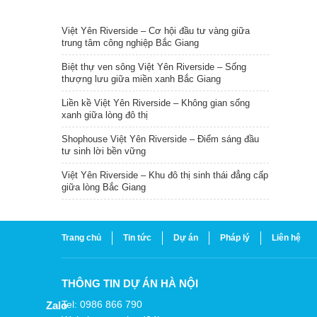
TIN NỔI BẬT
Việt Yên Riverside – Cơ hội đầu tư vàng giữa
trung tâm công nghiệp Bắc Giang
Biệt thự ven sông Việt Yên Riverside – Sống
thượng lưu giữa miền xanh Bắc Giang
Liền kề Việt Yên Riverside – Không gian sống
xanh giữa lòng đô thị
Shophouse Việt Yên Riverside – Điểm sáng đầu
tư sinh lời bền vững
Việt Yên Riverside – Khu đô thị sinh thái đẳng cấp
giữa lòng Bắc Giang
Trang chủ
Tin tức
Dự án
Pháp lý
Liên hệ
THÔNG TIN DỰ ÁN HÀ NỘI
Tel: 0986 866 790
Zalo