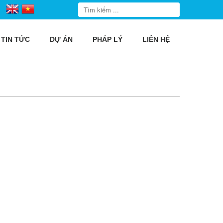
TIN TỨC
DỰ ÁN
PHÁP LÝ
LIÊN HỆ