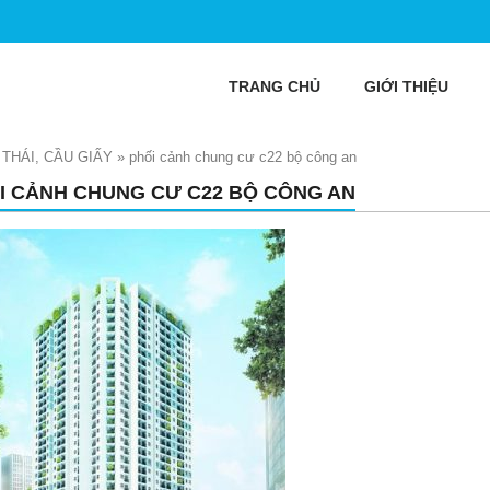
TRANG CHỦ
GIỚI THIỆU
THÁI, CẦU GIẤY
»
phối cảnh chung cư c22 bộ công an
I CẢNH CHUNG CƯ C22 BỘ CÔNG AN