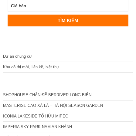
DỰ ÁN
Dự án chung cư
Khu đô thị mới, liền kề, biệt thự
CÁC DỰ ÁN MỚI NHẤT
SHOPHOUSE CHÂN ĐẾ BERRIVER LONG BIÊN
MASTERISE CAO XÀ LÁ – HÀ NỘI SEASON GARDEN
ICONIA LAKESIDE TỐ HỮU MIPEC
IMPERIA SKY PARK NAM AN KHÁNH