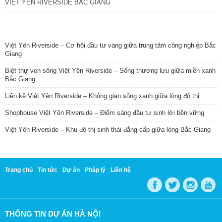
VIỆT YÊN RIVERSIDE BẮC GIANG
TIN NỔI BẬT
Việt Yên Riverside – Cơ hội đầu tư vàng giữa trung tâm công nghiệp Bắc
Giang
Biệt thự ven sông Việt Yên Riverside – Sống thượng lưu giữa miền xanh
Bắc Giang
Liền kề Việt Yên Riverside – Không gian sống xanh giữa lòng đô thị
Shophouse Việt Yên Riverside – Điểm sáng đầu tư sinh lời bền vững
Việt Yên Riverside – Khu đô thị sinh thái đẳng cấp giữa lòng Bắc Giang
Trang chủ
Tin tức
Dự án
Pháp lý
Liên hệ
THÔNG TIN DỰ ÁN HÀ NỘI