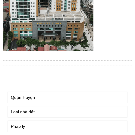
TÌM KIẾM