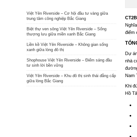
TIN NỔI BẬT
Việt Yên Riverside – Cơ hội đầu tư vàng giữa
CT2B
trung tâm công nghiệp Bắc Giang
Nghĩa
Biệt thự ven sông Việt Yên Riverside – Sống
điểm c
thượng lưu giữa miền xanh Bắc Giang
TỔN
Liền kề Việt Yên Riverside – Không gian sống
xanh giữa lòng đô thị
Dự á
Shophouse Việt Yên Riverside – Điểm sáng đầu
nhà c
tư sinh lời bền vững
đường
Nam T
Việt Yên Riverside – Khu đô thị sinh thái đẳng cấp
giữa lòng Bắc Giang
Khi đ
Hồ Tâ