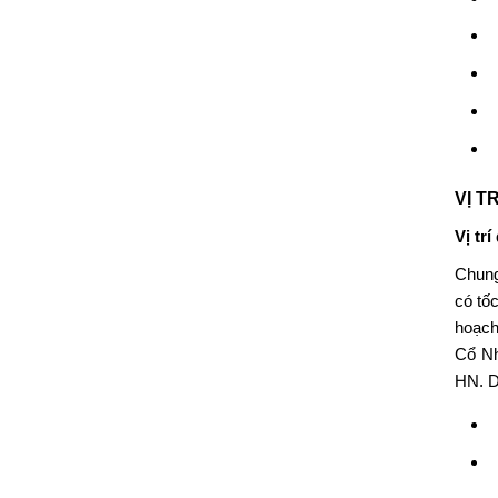
VỊ T
Vị trí
Chun
có tố
hoạch
Cổ Nh
HN. D