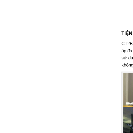
TIỆN
CT2B
ốp đá
sử dụ
không