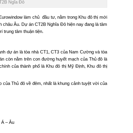
CT2B Ngĩa Đô
Eurowindow làm chủ đầu tư, nằm trong Khu đô thị mới
cách châu Âu. Dự án CT2B Nghĩa Đô hiện nay đang là tâm
í trung tâm thuận tiện.
 cạnh dự án là tòa nhà CT1, CT3 của Nam Cường và tòa
 án còn nằm trên con đường huyết mạch của Thủ đô là
hính của thành phố là Khu đô thị Mỹ Định, Khu đô thị
 của Thủ đô về đêm, nhất là khung cảnh tuyệt vời của
 Á – Âu