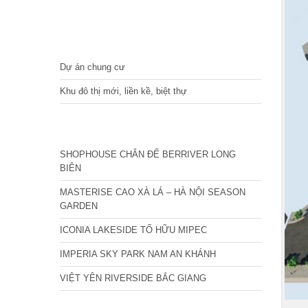
DỰ ÁN
Dự án chung cư
Khu đô thị mới, liền kề, biệt thự
CÁC DỰ ÁN MỚI NHẤT
SHOPHOUSE CHÂN ĐẾ BERRIVER LONG
BIÊN
MASTERISE CAO XÀ LÁ – HÀ NỘI SEASON
GARDEN
ICONIA LAKESIDE TỐ HỮU MIPEC
IMPERIA SKY PARK NAM AN KHÁNH
VIỆT YÊN RIVERSIDE BẮC GIANG