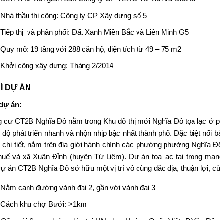
Nhà thầu thi công: Công ty CP Xây dựng số 5
Tiếp thị và phân phối: Đất Xanh Miền Bắc và Liên Minh G5
Quy mô: 19 tầng với 288 căn hộ, diện tích từ 49 – 75 m2
Khởi công xây dựng: Tháng 2/2014
RÍ DỰ ÁN
 dự án:
g cư CT2B Nghĩa Đô
nằm trong Khu đô thị mới Nghĩa Đô tọa lạc ở 
c độ phát triển nhanh và nhộn nhịp bậc nhất thành phố. Đặc biệt nổi
 chi tiết, nằm trên địa giới hành chính các phường phường Nghĩa 
uế và xã Xuân Đỉnh (huyện Từ Liêm). Dự án tọa lạc tại trong mạ
ự án CT2B Nghĩa Đô sở hữu một vị trí vô cùng đắc địa, thuận lợi, c
Nằm cạnh đường vành đai 2, gần với vành đai 3
Cách khu chợ Bưởi: >1km