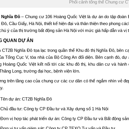
Phối cảnh tổng thể Chung cư 
 Nghĩa Đô
– Chung cư 106 Hoàng Quốc Việt là dự án do tập đoàn 
 Đô, Cầu Giấy, Hà Nội, thiết kế hiện đại và thân thiện theo phong 
hú ý của thị trường bất động sản Hà Nội với mức giá hấp dẫn và vị tr
G QUAN DỰ ÁN
n CT2B Nghĩa Đô
tọa lạc trong quần thể Khu đô thị Nghĩa Đô, bên
ủa Tổng Cục V, tòa nhà của Bộ Công An đối diện. Bên cạnh đó, dự
 Hoàng Quốc Việt kết nối tới các khu đô thị, khu dân cư và hành c
hăng Long, trường đại học, bệnh viện lớn.
ứng trên tầng cao của chung cư các cư dân có thể ngắm nhìn vẻ đẹp
y.
Tên dự án:
CT2B Nghĩa Đô
Chủ đầu tư: Công ty CP Đầu tư và Xây dựng số 1 Hà Nội
Đơn vị hợp tác phát triển dự án: Công ty CP Đầu tư và Bất động sản
Đơn vị tư vấn giám sát: Công ty CP TEXO Tư vấn và Đầu tư