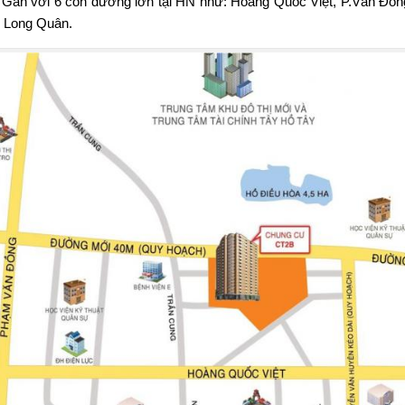
Gần với 6 con đường lớn tại HN như: Hoàng Quốc Việt, P.Văn Đồ
 Long Quân.