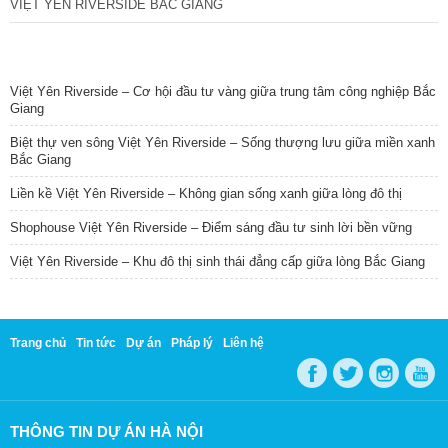
VIỆT YÊN RIVERSIDE BẮC GIANG
TIN NỔI BẬT
Việt Yên Riverside – Cơ hội đầu tư vàng giữa trung tâm công nghiệp Bắc
Giang
Biệt thự ven sông Việt Yên Riverside – Sống thượng lưu giữa miền xanh
Bắc Giang
Liền kề Việt Yên Riverside – Không gian sống xanh giữa lòng đô thị
Shophouse Việt Yên Riverside – Điểm sáng đầu tư sinh lời bền vững
Việt Yên Riverside – Khu đô thị sinh thái đẳng cấp giữa lòng Bắc Giang
Trang chủ
Tin tức
Dự án
Pháp lý
Liên hệ
THÔNG TIN DỰ ÁN HÀ NỘI