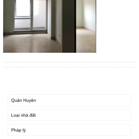
TÌM KIẾM