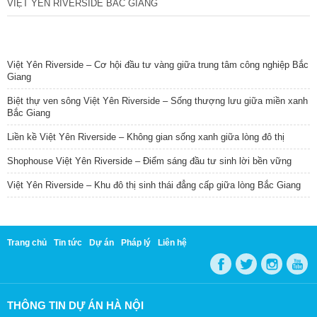
VIỆT YÊN RIVERSIDE BẮC GIANG
TIN NỔI BẬT
Việt Yên Riverside – Cơ hội đầu tư vàng giữa trung tâm công nghiệp Bắc
Giang
Biệt thự ven sông Việt Yên Riverside – Sống thượng lưu giữa miền xanh
Bắc Giang
Liền kề Việt Yên Riverside – Không gian sống xanh giữa lòng đô thị
Shophouse Việt Yên Riverside – Điểm sáng đầu tư sinh lời bền vững
Việt Yên Riverside – Khu đô thị sinh thái đẳng cấp giữa lòng Bắc Giang
Trang chủ
Tin tức
Dự án
Pháp lý
Liên hệ
THÔNG TIN DỰ ÁN HÀ NỘI