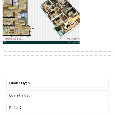
TÌM KIẾM