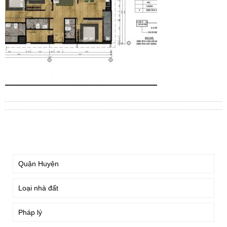
TÌM KIẾM