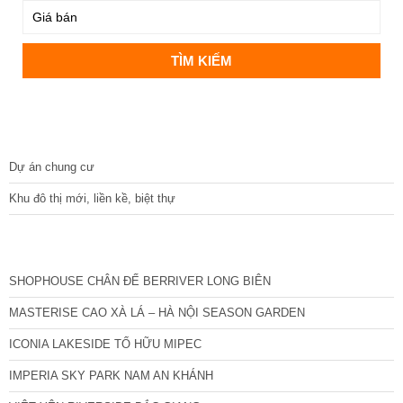
DỰ ÁN
Dự án chung cư
Khu đô thị mới, liền kề, biệt thự
CÁC DỰ ÁN MỚI NHẤT
SHOPHOUSE CHÂN ĐẾ BERRIVER LONG BIÊN
MASTERISE CAO XÀ LÁ – HÀ NỘI SEASON GARDEN
ICONIA LAKESIDE TỐ HỮU MIPEC
IMPERIA SKY PARK NAM AN KHÁNH