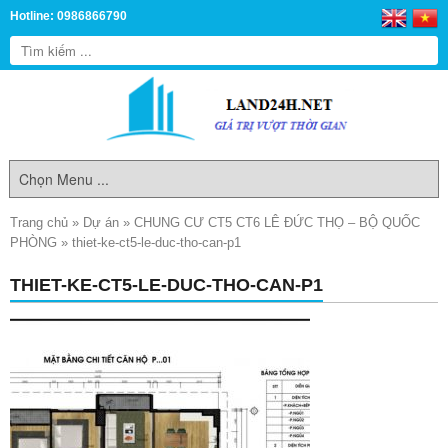
Hotline: 0986866790
Trang chủ
»
Dự án
»
CHUNG CƯ CT5 CT6 LÊ ĐỨC THỌ – BỘ QUỐC
PHÒNG
»
thiet-ke-ct5-le-duc-tho-can-p1
THIET-KE-CT5-LE-DUC-THO-CAN-P1