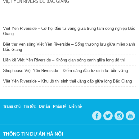
VIỆT YÊN RIVERSIDE BẮC GIANG
TIN NỔI BẬT
Việt Yên Riverside – Cơ hội đầu tư vàng giữa trung tâm công nghiệp Bắc
Giang
Biệt thự ven sông Việt Yên Riverside – Sống thượng lưu giữa miền xanh
Bắc Giang
Liền kề Việt Yên Riverside – Không gian sống xanh giữa lòng đô thị
Shophouse Việt Yên Riverside – Điểm sáng đầu tư sinh lời bền vững
Việt Yên Riverside – Khu đô thị sinh thái đẳng cấp giữa lòng Bắc Giang
Trang chủ
Tin tức
Dự án
Pháp lý
Liên hệ
THÔNG TIN DỰ ÁN HÀ NỘI