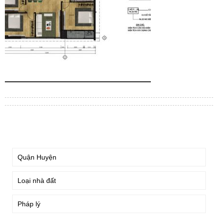
TÌM KIẾM