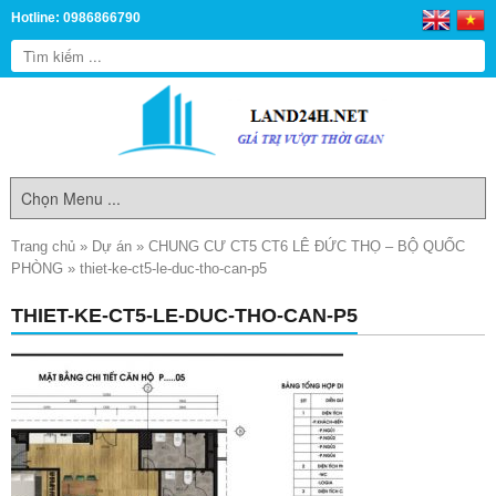
Hotline: 0986866790
Trang chủ
»
Dự án
»
CHUNG CƯ CT5 CT6 LÊ ĐỨC THỌ – BỘ QUỐC
PHÒNG
»
thiet-ke-ct5-le-duc-tho-can-p5
THIET-KE-CT5-LE-DUC-THO-CAN-P5