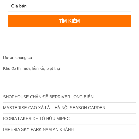
DỰ ÁN
Dự án chung cư
Khu đô thị mới, liền kề, biệt thự
CÁC DỰ ÁN MỚI NHẤT
SHOPHOUSE CHÂN ĐẾ BERRIVER LONG BIÊN
MASTERISE CAO XÀ LÁ – HÀ NỘI SEASON GARDEN
ICONIA LAKESIDE TỐ HỮU MIPEC
IMPERIA SKY PARK NAM AN KHÁNH