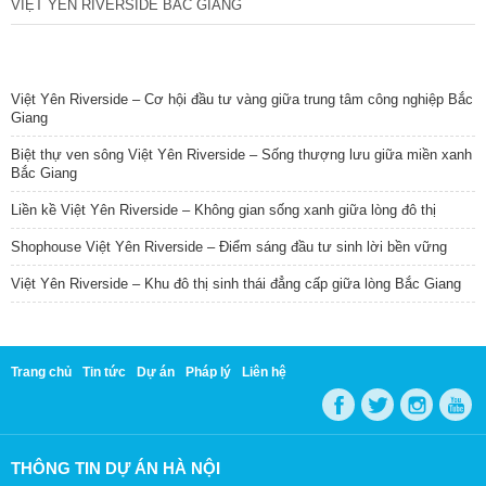
VIỆT YÊN RIVERSIDE BẮC GIANG
TIN NỔI BẬT
Việt Yên Riverside – Cơ hội đầu tư vàng giữa trung tâm công nghiệp Bắc
Giang
Biệt thự ven sông Việt Yên Riverside – Sống thượng lưu giữa miền xanh
Bắc Giang
Liền kề Việt Yên Riverside – Không gian sống xanh giữa lòng đô thị
Shophouse Việt Yên Riverside – Điểm sáng đầu tư sinh lời bền vững
Việt Yên Riverside – Khu đô thị sinh thái đẳng cấp giữa lòng Bắc Giang
Trang chủ
Tin tức
Dự án
Pháp lý
Liên hệ
THÔNG TIN DỰ ÁN HÀ NỘI