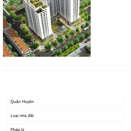
TÌM KIẾM