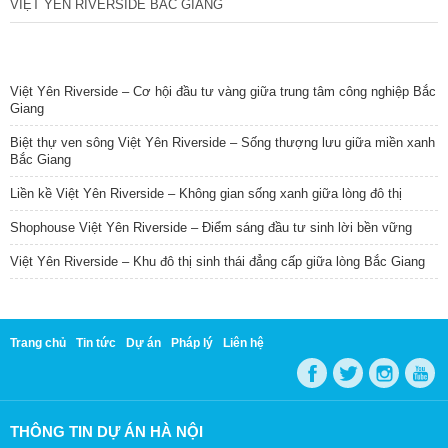
VIỆT YÊN RIVERSIDE BẮC GIANG
TIN NỔI BẬT
Việt Yên Riverside – Cơ hội đầu tư vàng giữa trung tâm công nghiệp Bắc
Giang
Biệt thự ven sông Việt Yên Riverside – Sống thượng lưu giữa miền xanh
Bắc Giang
Liền kề Việt Yên Riverside – Không gian sống xanh giữa lòng đô thị
Shophouse Việt Yên Riverside – Điểm sáng đầu tư sinh lời bền vững
Việt Yên Riverside – Khu đô thị sinh thái đẳng cấp giữa lòng Bắc Giang
Trang chủ
Tin tức
Dự án
Pháp lý
Liên hệ
THÔNG TIN DỰ ÁN HÀ NỘI