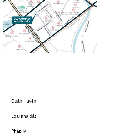
TÌM KIẾM