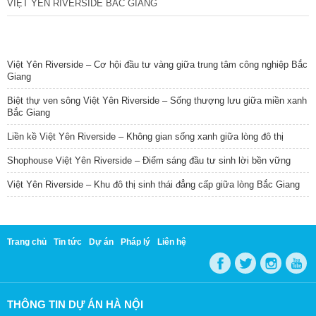
VIỆT YÊN RIVERSIDE BẮC GIANG
TIN NỔI BẬT
Việt Yên Riverside – Cơ hội đầu tư vàng giữa trung tâm công nghiệp Bắc
Giang
Biệt thự ven sông Việt Yên Riverside – Sống thượng lưu giữa miền xanh
Bắc Giang
Liền kề Việt Yên Riverside – Không gian sống xanh giữa lòng đô thị
Shophouse Việt Yên Riverside – Điểm sáng đầu tư sinh lời bền vững
Việt Yên Riverside – Khu đô thị sinh thái đẳng cấp giữa lòng Bắc Giang
Trang chủ
Tin tức
Dự án
Pháp lý
Liên hệ
THÔNG TIN DỰ ÁN HÀ NỘI