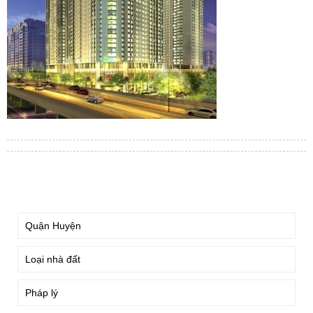
TÌM KIẾM