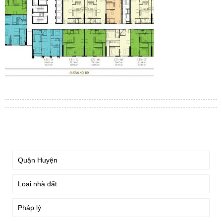
TÌM KIẾM