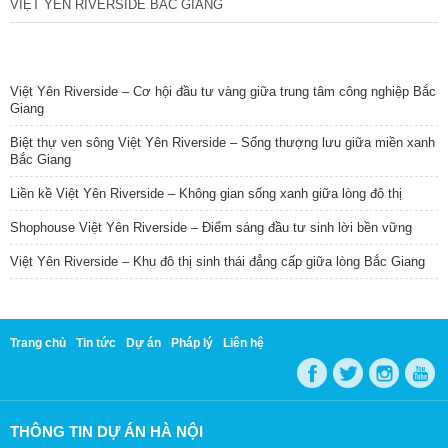
VIỆT YÊN RIVERSIDE BẮC GIANG
TIN NỔI BẬT
Việt Yên Riverside – Cơ hội đầu tư vàng giữa trung tâm công nghiệp Bắc
Giang
Biệt thự ven sông Việt Yên Riverside – Sống thượng lưu giữa miền xanh
Bắc Giang
Liền kề Việt Yên Riverside – Không gian sống xanh giữa lòng đô thị
Shophouse Việt Yên Riverside – Điểm sáng đầu tư sinh lời bền vững
Việt Yên Riverside – Khu đô thị sinh thái đẳng cấp giữa lòng Bắc Giang
Trang chủ
Tin tức
Dự án
Pháp lý
Liên hệ
THÔNG TIN DỰ ÁN HÀ NỘI