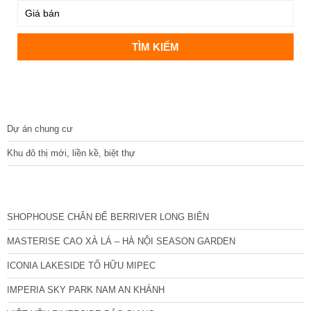
DỰ ÁN
Dự án chung cư
Khu đô thị mới, liền kề, biệt thự
CÁC DỰ ÁN MỚI NHẤT
SHOPHOUSE CHÂN ĐẾ BERRIVER LONG BIÊN
MASTERISE CAO XÀ LÁ – HÀ NỘI SEASON GARDEN
ICONIA LAKESIDE TỐ HỮU MIPEC
IMPERIA SKY PARK NAM AN KHÁNH