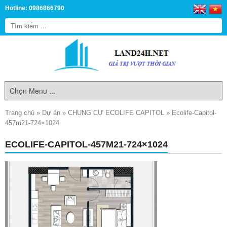
Hotline: 0986866790
Trang chủ
»
Dự án
»
CHUNG CƯ ECOLIFE CAPITOL
»
Ecolife-Capitol-
457m21-724×1024
ECOLIFE-CAPITOL-457M21-724×1024