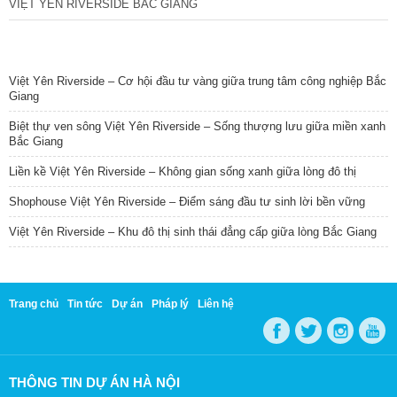
VIỆT YÊN RIVERSIDE BẮC GIANG
TIN NỔI BẬT
Việt Yên Riverside – Cơ hội đầu tư vàng giữa trung tâm công nghiệp Bắc
Giang
Biệt thự ven sông Việt Yên Riverside – Sống thượng lưu giữa miền xanh
Bắc Giang
Liền kề Việt Yên Riverside – Không gian sống xanh giữa lòng đô thị
Shophouse Việt Yên Riverside – Điểm sáng đầu tư sinh lời bền vững
Việt Yên Riverside – Khu đô thị sinh thái đẳng cấp giữa lòng Bắc Giang
Trang chủ
Tin tức
Dự án
Pháp lý
Liên hệ
THÔNG TIN DỰ ÁN HÀ NỘI