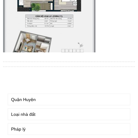
TÌM KIẾM