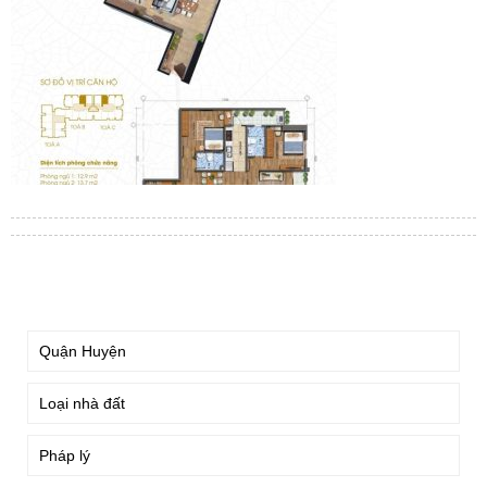
TÌM KIẾM