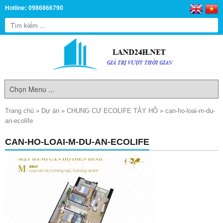
Hotline: 0986866790
Trang chủ
»
Dự án
»
CHUNG CƯ ECOLIFE TÂY HỒ
»
can-ho-loai-m-du-
an-ecolife
CAN-HO-LOAI-M-DU-AN-ECOLIFE