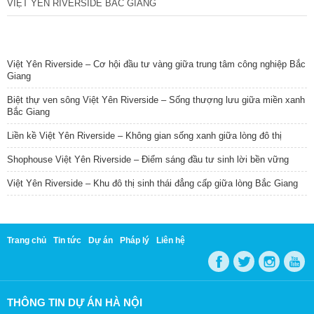
VIỆT YÊN RIVERSIDE BẮC GIANG
TIN NỔI BẬT
Việt Yên Riverside – Cơ hội đầu tư vàng giữa trung tâm công nghiệp Bắc
Giang
Biệt thự ven sông Việt Yên Riverside – Sống thượng lưu giữa miền xanh
Bắc Giang
Liền kề Việt Yên Riverside – Không gian sống xanh giữa lòng đô thị
Shophouse Việt Yên Riverside – Điểm sáng đầu tư sinh lời bền vững
Việt Yên Riverside – Khu đô thị sinh thái đẳng cấp giữa lòng Bắc Giang
Trang chủ
Tin tức
Dự án
Pháp lý
Liên hệ
THÔNG TIN DỰ ÁN HÀ NỘI