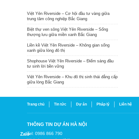
TIN NỔI BẬT
Việt Yên Riverside – Cơ hội đầu tư vàng giữa
trung tâm công nghiệp Bắc Giang
Biệt thự ven sông Việt Yên Riverside – Sống
thượng lưu giữa miền xanh Bắc Giang
Liền kề Việt Yên Riverside – Không gian sống
xanh giữa lòng đô thị
Shophouse Việt Yên Riverside – Điểm sáng đầu
tư sinh lời bền vững
Việt Yên Riverside – Khu đô thị sinh thái đẳng cấp
giữa lòng Bắc Giang
Trang chủ
Tin tức
Dự án
Pháp lý
Liên hệ
THÔNG TIN DỰ ÁN HÀ NỘI
Tel: 0986 866 790
Zalo