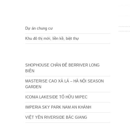
DỰ ÁN
Dự án chung cư
Khu đô thị mới, liền kề, biệt thự
CÁC DỰ ÁN MỚI NHẤT
SHOPHOUSE CHÂN ĐẾ BERRIVER LONG
BIÊN
MASTERISE CAO XÀ LÁ – HÀ NỘI SEASON
GARDEN
ICONIA LAKESIDE TỐ HỮU MIPEC
IMPERIA SKY PARK NAM AN KHÁNH
VIỆT YÊN RIVERSIDE BẮC GIANG