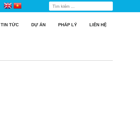
TIN TỨC
DỰ ÁN
PHÁP LÝ
LIÊN HỆ