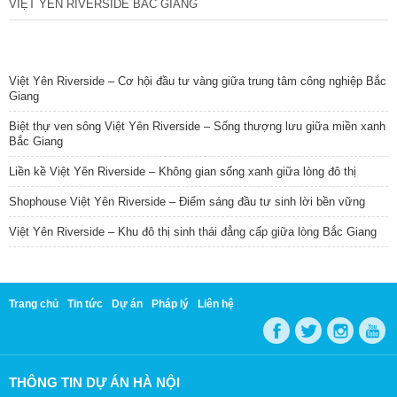
VIỆT YÊN RIVERSIDE BẮC GIANG
TIN NỔI BẬT
Việt Yên Riverside – Cơ hội đầu tư vàng giữa trung tâm công nghiệp Bắc
Giang
Biệt thự ven sông Việt Yên Riverside – Sống thượng lưu giữa miền xanh
Bắc Giang
Liền kề Việt Yên Riverside – Không gian sống xanh giữa lòng đô thị
Shophouse Việt Yên Riverside – Điểm sáng đầu tư sinh lời bền vững
Việt Yên Riverside – Khu đô thị sinh thái đẳng cấp giữa lòng Bắc Giang
Trang chủ
Tin tức
Dự án
Pháp lý
Liên hệ
THÔNG TIN DỰ ÁN HÀ NỘI