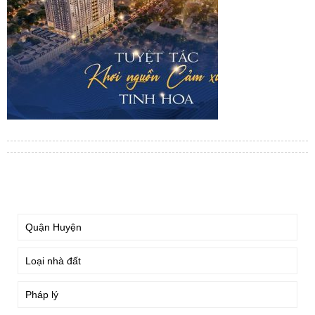
TÌM KIẾM