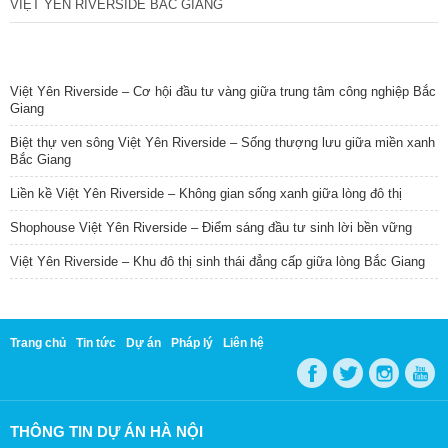
VIỆT YÊN RIVERSIDE BẮC GIANG
TIN NỔI BẬT
Việt Yên Riverside – Cơ hội đầu tư vàng giữa trung tâm công nghiệp Bắc
Giang
Biệt thự ven sông Việt Yên Riverside – Sống thượng lưu giữa miền xanh
Bắc Giang
Liền kề Việt Yên Riverside – Không gian sống xanh giữa lòng đô thị
Shophouse Việt Yên Riverside – Điểm sáng đầu tư sinh lời bền vững
Việt Yên Riverside – Khu đô thị sinh thái đẳng cấp giữa lòng Bắc Giang
Trang chủ
Tin tức
Dự án
Pháp lý
Liên hệ
THÔNG TIN DỰ ÁN HÀ NỘI