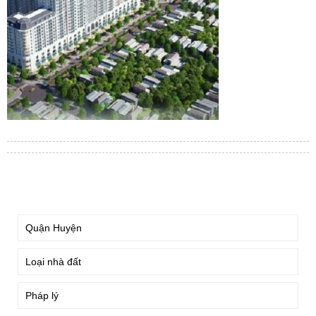
TÌM KIẾM