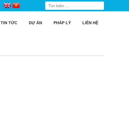
TIN TỨC
DỰ ÁN
PHÁP LÝ
LIÊN HỆ