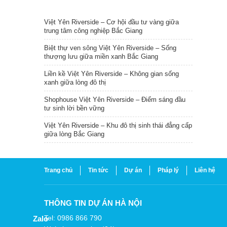
TIN NỔI BẬT
Việt Yên Riverside – Cơ hội đầu tư vàng giữa
trung tâm công nghiệp Bắc Giang
Biệt thự ven sông Việt Yên Riverside – Sống
thượng lưu giữa miền xanh Bắc Giang
Liền kề Việt Yên Riverside – Không gian sống
xanh giữa lòng đô thị
Shophouse Việt Yên Riverside – Điểm sáng đầu
tư sinh lời bền vững
Việt Yên Riverside – Khu đô thị sinh thái đẳng cấp
giữa lòng Bắc Giang
Trang chủ
Tin tức
Dự án
Pháp lý
Liên hệ
THÔNG TIN DỰ ÁN HÀ NỘI
Tel: 0986 866 790
Zalo