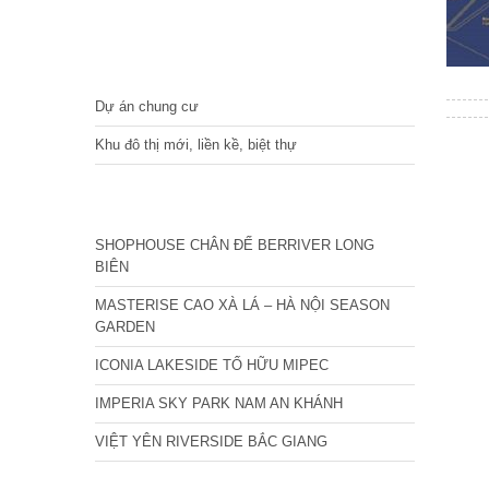
DỰ ÁN
Dự án chung cư
Khu đô thị mới, liền kề, biệt thự
CÁC DỰ ÁN MỚI NHẤT
SHOPHOUSE CHÂN ĐẾ BERRIVER LONG
BIÊN
MASTERISE CAO XÀ LÁ – HÀ NỘI SEASON
GARDEN
ICONIA LAKESIDE TỐ HỮU MIPEC
IMPERIA SKY PARK NAM AN KHÁNH
VIỆT YÊN RIVERSIDE BẮC GIANG