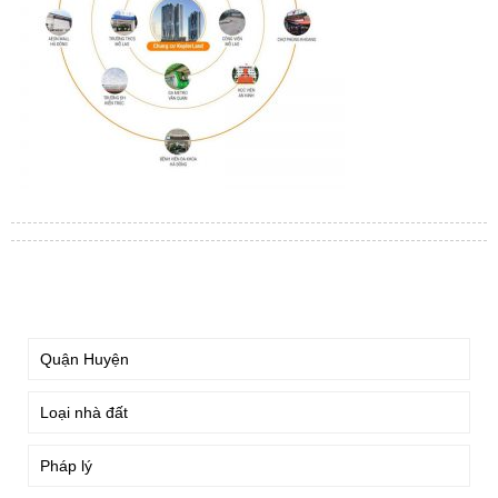
TÌM KIẾM