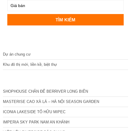
DỰ ÁN
Dự án chung cư
Khu đô thị mới, liền kề, biệt thự
CÁC DỰ ÁN MỚI NHẤT
SHOPHOUSE CHÂN ĐẾ BERRIVER LONG BIÊN
MASTERISE CAO XÀ LÁ – HÀ NỘI SEASON GARDEN
ICONIA LAKESIDE TỐ HỮU MIPEC
IMPERIA SKY PARK NAM AN KHÁNH