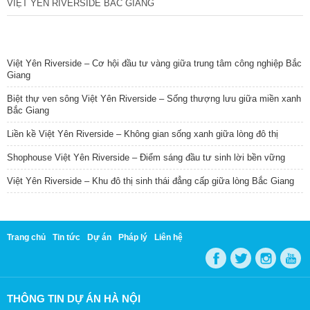
VIỆT YÊN RIVERSIDE BẮC GIANG
TIN NỔI BẬT
Việt Yên Riverside – Cơ hội đầu tư vàng giữa trung tâm công nghiệp Bắc
Giang
Biệt thự ven sông Việt Yên Riverside – Sống thượng lưu giữa miền xanh
Bắc Giang
Liền kề Việt Yên Riverside – Không gian sống xanh giữa lòng đô thị
Shophouse Việt Yên Riverside – Điểm sáng đầu tư sinh lời bền vững
Việt Yên Riverside – Khu đô thị sinh thái đẳng cấp giữa lòng Bắc Giang
Trang chủ
Tin tức
Dự án
Pháp lý
Liên hệ
THÔNG TIN DỰ ÁN HÀ NỘI