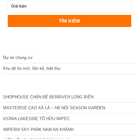
DỰ ÁN
Dự án chung cư
Khu đô thị mới, liền kề, biệt thự
CÁC DỰ ÁN MỚI NHẤT
SHOPHOUSE CHÂN ĐẾ BERRIVER LONG BIÊN
MASTERISE CAO XÀ LÁ – HÀ NỘI SEASON GARDEN
ICONIA LAKESIDE TỐ HỮU MIPEC
IMPERIA SKY PARK NAM AN KHÁNH