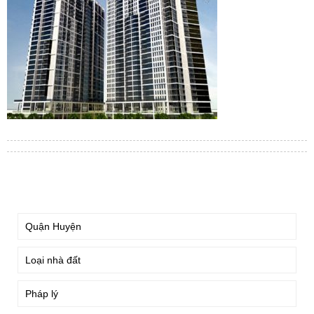
TÌM KIẾM