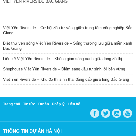
VIỆT YÊN RIVERSIDE BẮC GIANG
TIN NỔI BẬT
Việt Yên Riverside – Cơ hội đầu tư vàng giữa trung tâm công nghiệp Bắc
Giang
Biệt thự ven sông Việt Yên Riverside – Sống thượng lưu giữa miền xanh
Bắc Giang
Liền kề Việt Yên Riverside – Không gian sống xanh giữa lòng đô thị
Shophouse Việt Yên Riverside – Điểm sáng đầu tư sinh lời bền vững
Việt Yên Riverside – Khu đô thị sinh thái đẳng cấp giữa lòng Bắc Giang
Trang chủ
Tin tức
Dự án
Pháp lý
Liên hệ
THÔNG TIN DỰ ÁN HÀ NỘI