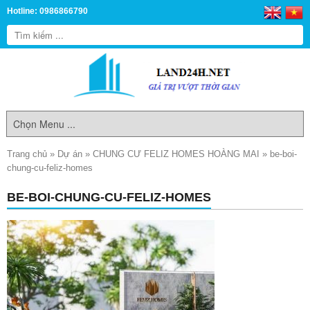
Hotline: 0986866790
Trang chủ
»
Dự án
»
CHUNG CƯ FELIZ HOMES HOÀNG MAI
»
be-boi-
chung-cu-feliz-homes
BE-BOI-CHUNG-CU-FELIZ-HOMES