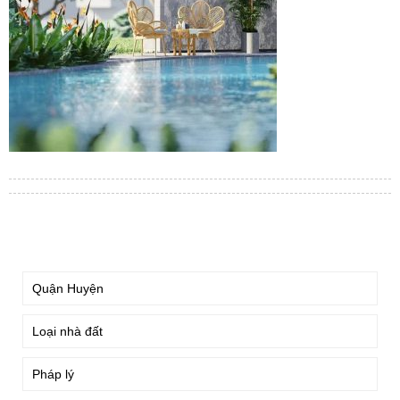
TÌM KIẾM