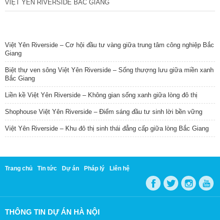
VIỆT YÊN RIVERSIDE BẮC GIANG
TIN NỔI BẬT
Việt Yên Riverside – Cơ hội đầu tư vàng giữa trung tâm công nghiệp Bắc
Giang
Biệt thự ven sông Việt Yên Riverside – Sống thượng lưu giữa miền xanh
Bắc Giang
Liền kề Việt Yên Riverside – Không gian sống xanh giữa lòng đô thị
Shophouse Việt Yên Riverside – Điểm sáng đầu tư sinh lời bền vững
Việt Yên Riverside – Khu đô thị sinh thái đẳng cấp giữa lòng Bắc Giang
Trang chủ
Tin tức
Dự án
Pháp lý
Liên hệ
THÔNG TIN DỰ ÁN HÀ NỘI