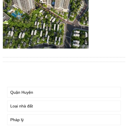
TÌM KIẾM