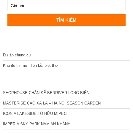
DỰ ÁN
Dự án chung cư
Khu đô thị mới, liền kề, biệt thự
CÁC DỰ ÁN MỚI NHẤT
SHOPHOUSE CHÂN ĐẾ BERRIVER LONG BIÊN
MASTERISE CAO XÀ LÁ – HÀ NỘI SEASON GARDEN
ICONIA LAKESIDE TỐ HỮU MIPEC
IMPERIA SKY PARK NAM AN KHÁNH