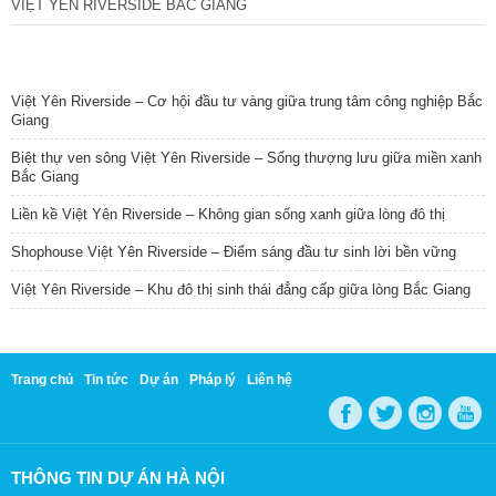
VIỆT YÊN RIVERSIDE BẮC GIANG
TIN NỔI BẬT
Việt Yên Riverside – Cơ hội đầu tư vàng giữa trung tâm công nghiệp Bắc
Giang
Biệt thự ven sông Việt Yên Riverside – Sống thượng lưu giữa miền xanh
Bắc Giang
Liền kề Việt Yên Riverside – Không gian sống xanh giữa lòng đô thị
Shophouse Việt Yên Riverside – Điểm sáng đầu tư sinh lời bền vững
Việt Yên Riverside – Khu đô thị sinh thái đẳng cấp giữa lòng Bắc Giang
Trang chủ
Tin tức
Dự án
Pháp lý
Liên hệ
THÔNG TIN DỰ ÁN HÀ NỘI