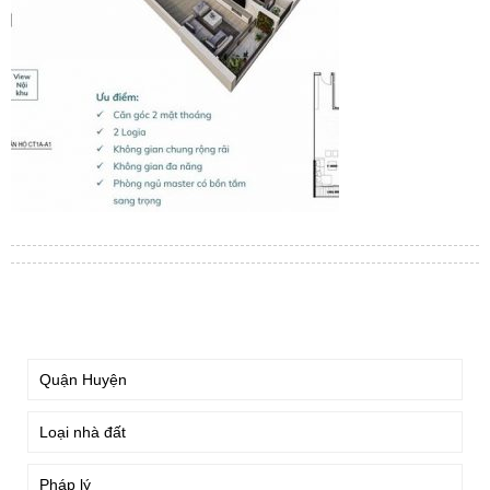
TÌM KIẾM