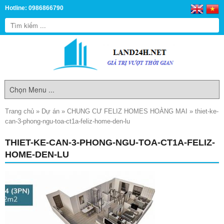
Hotline: 0986866790
Trang chủ
»
Dự án
»
CHUNG CƯ FELIZ HOMES HOÀNG MAI
»
thiet-ke-
can-3-phong-ngu-toa-ct1a-feliz-home-den-lu
THIET-KE-CAN-3-PHONG-NGU-TOA-CT1A-FELIZ-
HOME-DEN-LU