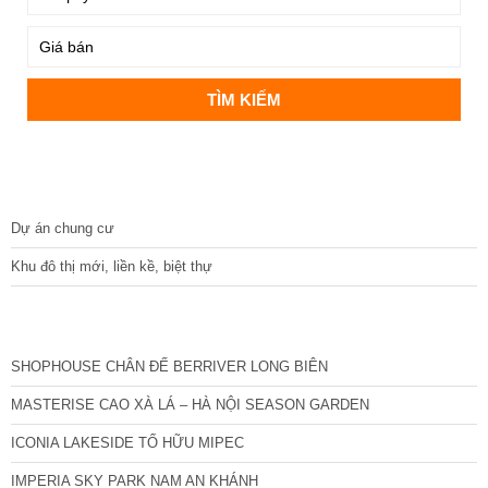
DỰ ÁN
Dự án chung cư
Khu đô thị mới, liền kề, biệt thự
CÁC DỰ ÁN MỚI NHẤT
SHOPHOUSE CHÂN ĐẾ BERRIVER LONG BIÊN
MASTERISE CAO XÀ LÁ – HÀ NỘI SEASON GARDEN
ICONIA LAKESIDE TỐ HỮU MIPEC
IMPERIA SKY PARK NAM AN KHÁNH