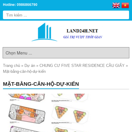
Hotline: 0986866790
Trang chủ
»
Dự án
»
CHUNG CƯ FIVE STAR RESIDENCE CẦU GIẤY
»
Mặt-bằng-căn-hộ-dự-kiến
MẶT-BẰNG-CĂN-HỘ-DỰ-KIẾN