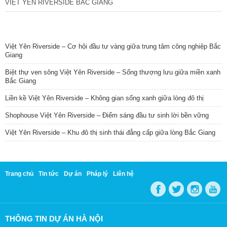
VIỆT YÊN RIVERSIDE BẮC GIANG
TIN NỔI BẬT
Việt Yên Riverside – Cơ hội đầu tư vàng giữa trung tâm công nghiệp Bắc
Giang
Biệt thự ven sông Việt Yên Riverside – Sống thượng lưu giữa miền xanh
Bắc Giang
Liền kề Việt Yên Riverside – Không gian sống xanh giữa lòng đô thị
Shophouse Việt Yên Riverside – Điểm sáng đầu tư sinh lời bền vững
Việt Yên Riverside – Khu đô thị sinh thái đẳng cấp giữa lòng Bắc Giang
Trang chủ
Tin tức
Dự án
Pháp lý
Liên hệ
THÔNG TIN DỰ ÁN HÀ NỘI