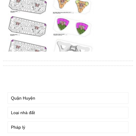
TÌM KIẾM