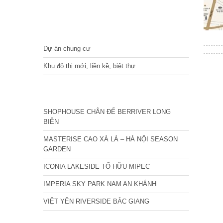
DỰ ÁN
Dự án chung cư
Khu đô thị mới, liền kề, biệt thự
CÁC DỰ ÁN MỚI NHẤT
SHOPHOUSE CHÂN ĐẾ BERRIVER LONG
BIÊN
MASTERISE CAO XÀ LÁ – HÀ NỘI SEASON
GARDEN
ICONIA LAKESIDE TỐ HỮU MIPEC
IMPERIA SKY PARK NAM AN KHÁNH
VIỆT YÊN RIVERSIDE BẮC GIANG