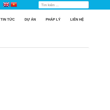
TIN TỨC
DỰ ÁN
PHÁP LÝ
LIÊN HỆ