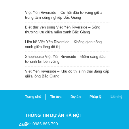
TIN NỔI BẬT
Việt Yên Riverside – Cơ hội đầu tư vàng giữa
trung tâm công nghiệp Bắc Giang
Biệt thự ven sông Việt Yên Riverside – Sống
thượng lưu giữa miền xanh Bắc Giang
Liền kề Việt Yên Riverside – Không gian sống
xanh giữa lòng đô thị
Shophouse Việt Yên Riverside – Điểm sáng đầu
tư sinh lời bền vững
Việt Yên Riverside – Khu đô thị sinh thái đẳng cấp
giữa lòng Bắc Giang
Trang chủ
Tin tức
Dự án
Pháp lý
Liên hệ
THÔNG TIN DỰ ÁN HÀ NỘI
Tel: 0986 866 790
Zalo