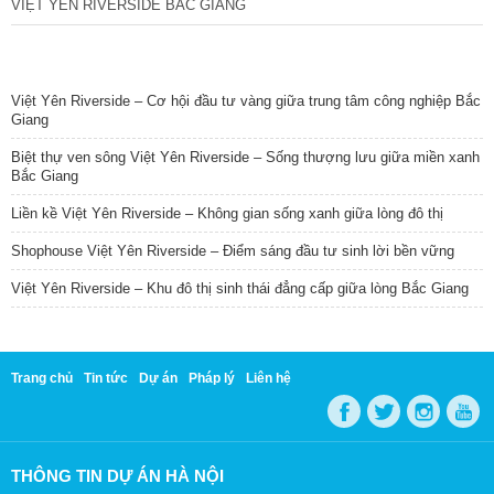
VIỆT YÊN RIVERSIDE BẮC GIANG
TIN NỔI BẬT
Việt Yên Riverside – Cơ hội đầu tư vàng giữa trung tâm công nghiệp Bắc
Giang
Biệt thự ven sông Việt Yên Riverside – Sống thượng lưu giữa miền xanh
Bắc Giang
Liền kề Việt Yên Riverside – Không gian sống xanh giữa lòng đô thị
Shophouse Việt Yên Riverside – Điểm sáng đầu tư sinh lời bền vững
Việt Yên Riverside – Khu đô thị sinh thái đẳng cấp giữa lòng Bắc Giang
Trang chủ
Tin tức
Dự án
Pháp lý
Liên hệ
THÔNG TIN DỰ ÁN HÀ NỘI