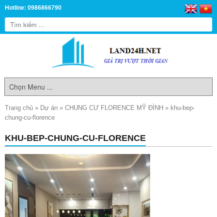
Hotline: 0986866790
Trang chủ
»
Dự án
»
CHUNG CƯ FLORENCE MỸ ĐÌNH
»
khu-bep-
chung-cu-florence
KHU-BEP-CHUNG-CU-FLORENCE