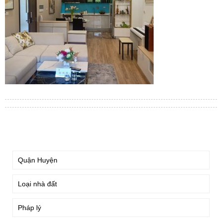
TÌM KIẾM