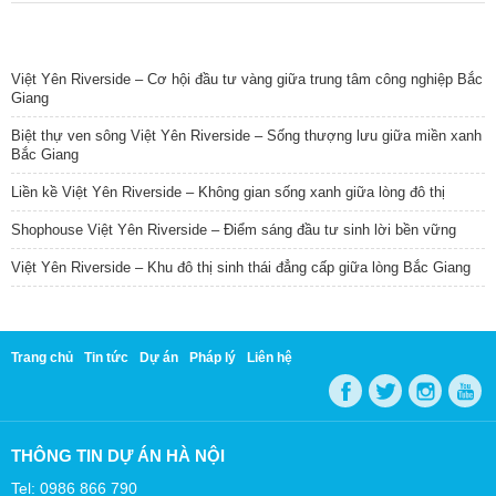
TIN NỔI BẬT
Việt Yên Riverside – Cơ hội đầu tư vàng giữa trung tâm công nghiệp Bắc
Giang
Biệt thự ven sông Việt Yên Riverside – Sống thượng lưu giữa miền xanh
Bắc Giang
Liền kề Việt Yên Riverside – Không gian sống xanh giữa lòng đô thị
Shophouse Việt Yên Riverside – Điểm sáng đầu tư sinh lời bền vững
Việt Yên Riverside – Khu đô thị sinh thái đẳng cấp giữa lòng Bắc Giang
Trang chủ
Tin tức
Dự án
Pháp lý
Liên hệ
THÔNG TIN DỰ ÁN HÀ NỘI
Tel: 0986 866 790