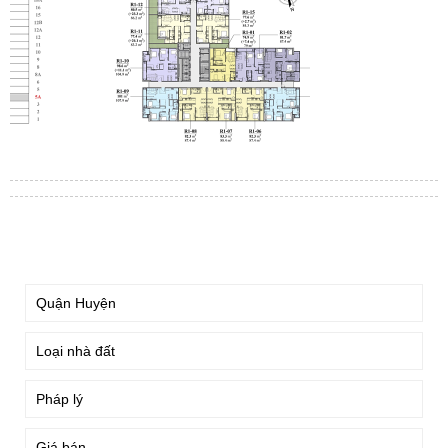
TÌM KIẾM