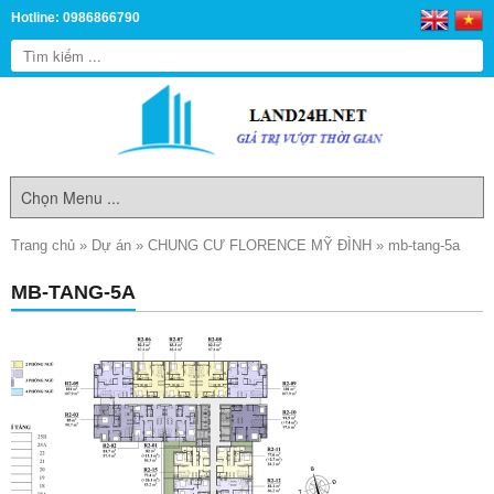
Hotline: 0986866790
Trang chủ
»
Dự án
»
CHUNG CƯ FLORENCE MỸ ĐÌNH
»
mb-tang-5a
MB-TANG-5A