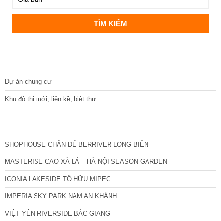
DỰ ÁN
Dự án chung cư
Khu đô thị mới, liền kề, biệt thự
CÁC DỰ ÁN MỚI NHẤT
SHOPHOUSE CHÂN ĐẾ BERRIVER LONG BIÊN
MASTERISE CAO XÀ LÁ – HÀ NỘI SEASON GARDEN
ICONIA LAKESIDE TỐ HỮU MIPEC
IMPERIA SKY PARK NAM AN KHÁNH
VIỆT YÊN RIVERSIDE BẮC GIANG