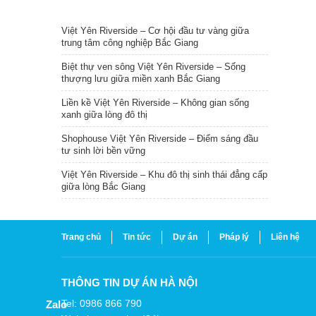
TIN NỔI BẬT
Việt Yên Riverside – Cơ hội đầu tư vàng giữa
trung tâm công nghiệp Bắc Giang
Biệt thự ven sông Việt Yên Riverside – Sống
thượng lưu giữa miền xanh Bắc Giang
Liền kề Việt Yên Riverside – Không gian sống
xanh giữa lòng đô thị
Shophouse Việt Yên Riverside – Điểm sáng đầu
tư sinh lời bền vững
Việt Yên Riverside – Khu đô thị sinh thái đẳng cấp
giữa lòng Bắc Giang
Trang chủ
Tin tức
Dự án
Pháp lý
Liên hệ
THÔNG TIN DỰ ÁN HÀ NỘI
Tel: 0986 866 790
Zalo