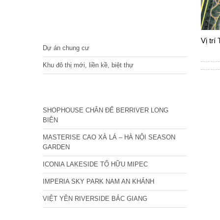
DỰ ÁN
Vị tr
Dự án chung cư
Khu đô thị mới, liền kề, biệt thự
CÁC DỰ ÁN MỚI NHẤT
SHOPHOUSE CHÂN ĐẾ BERRIVER LONG
BIÊN
MASTERISE CAO XÀ LÁ – HÀ NỘI SEASON
GARDEN
ICONIA LAKESIDE TỐ HỮU MIPEC
IMPERIA SKY PARK NAM AN KHÁNH
VIỆT YÊN RIVERSIDE BẮC GIANG