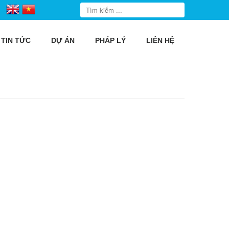
TIN TỨC
DỰ ÁN
PHÁP LÝ
LIÊN HỆ