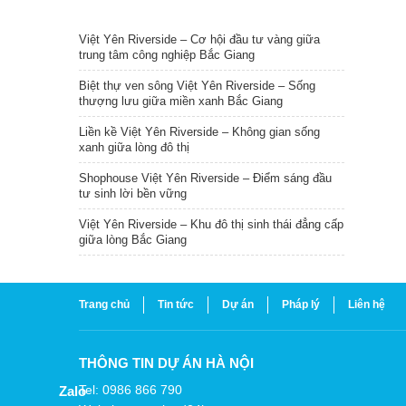
TIN NỔI BẬT
Việt Yên Riverside – Cơ hội đầu tư vàng giữa
trung tâm công nghiệp Bắc Giang
Biệt thự ven sông Việt Yên Riverside – Sống
thượng lưu giữa miền xanh Bắc Giang
Liền kề Việt Yên Riverside – Không gian sống
xanh giữa lòng đô thị
Shophouse Việt Yên Riverside – Điểm sáng đầu
tư sinh lời bền vững
Việt Yên Riverside – Khu đô thị sinh thái đẳng cấp
giữa lòng Bắc Giang
Trang chủ
Tin tức
Dự án
Pháp lý
Liên hệ
THÔNG TIN DỰ ÁN HÀ NỘI
Tel: 0986 866 790
Zalo