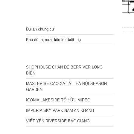
DỰ ÁN
Dự án chung cư
Khu đô thị mới, liền kề, biệt thự
CÁC DỰ ÁN MỚI NHẤT
SHOPHOUSE CHÂN ĐẾ BERRIVER LONG
BIÊN
MASTERISE CAO XÀ LÁ – HÀ NỘI SEASON
GARDEN
ICONIA LAKESIDE TỐ HỮU MIPEC
IMPERIA SKY PARK NAM AN KHÁNH
VIỆT YÊN RIVERSIDE BẮC GIANG