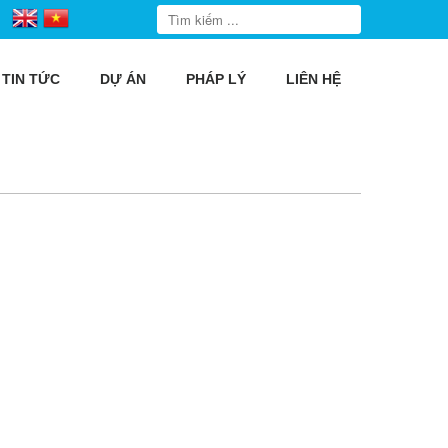
TIN TỨC
DỰ ÁN
PHÁP LÝ
LIÊN HỆ