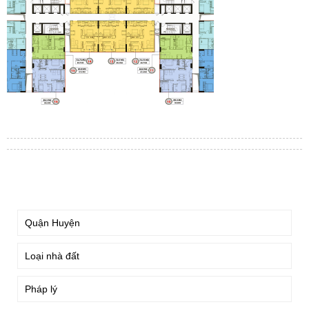
TÌM KIẾM