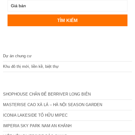
DỰ ÁN
Dự án chung cư
Khu đô thị mới, liền kề, biệt thự
CÁC DỰ ÁN MỚI NHẤT
SHOPHOUSE CHÂN ĐẾ BERRIVER LONG BIÊN
MASTERISE CAO XÀ LÁ – HÀ NỘI SEASON GARDEN
ICONIA LAKESIDE TỐ HỮU MIPEC
IMPERIA SKY PARK NAM AN KHÁNH