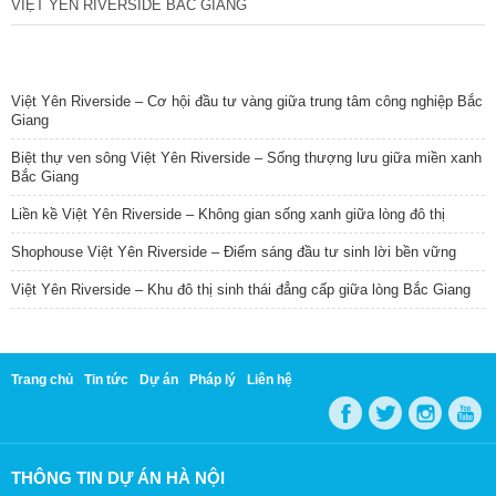
VIỆT YÊN RIVERSIDE BẮC GIANG
TIN NỔI BẬT
Việt Yên Riverside – Cơ hội đầu tư vàng giữa trung tâm công nghiệp Bắc
Giang
Biệt thự ven sông Việt Yên Riverside – Sống thượng lưu giữa miền xanh
Bắc Giang
Liền kề Việt Yên Riverside – Không gian sống xanh giữa lòng đô thị
Shophouse Việt Yên Riverside – Điểm sáng đầu tư sinh lời bền vững
Việt Yên Riverside – Khu đô thị sinh thái đẳng cấp giữa lòng Bắc Giang
Trang chủ
Tin tức
Dự án
Pháp lý
Liên hệ
THÔNG TIN DỰ ÁN HÀ NỘI