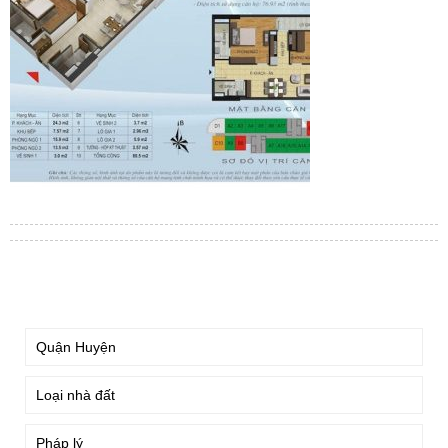
TÌM KIẾM