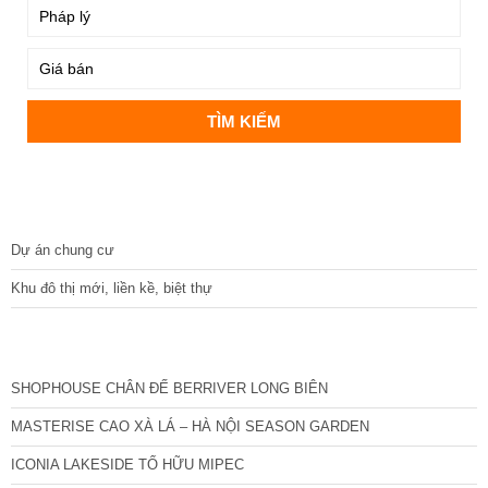
DỰ ÁN
Dự án chung cư
Khu đô thị mới, liền kề, biệt thự
CÁC DỰ ÁN MỚI NHẤT
SHOPHOUSE CHÂN ĐẾ BERRIVER LONG BIÊN
MASTERISE CAO XÀ LÁ – HÀ NỘI SEASON GARDEN
ICONIA LAKESIDE TỐ HỮU MIPEC