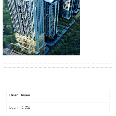
TÌM KIẾM