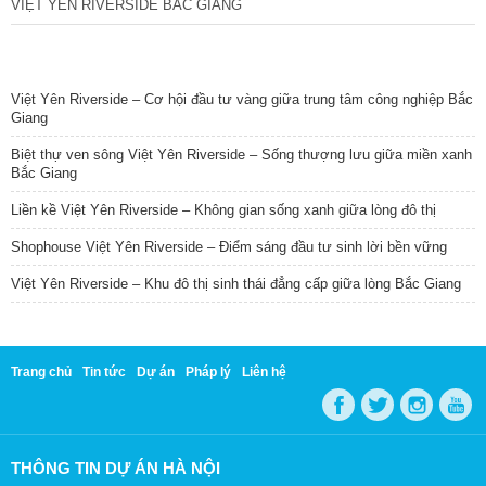
VIỆT YÊN RIVERSIDE BẮC GIANG
TIN NỔI BẬT
Việt Yên Riverside – Cơ hội đầu tư vàng giữa trung tâm công nghiệp Bắc
Giang
Biệt thự ven sông Việt Yên Riverside – Sống thượng lưu giữa miền xanh
Bắc Giang
Liền kề Việt Yên Riverside – Không gian sống xanh giữa lòng đô thị
Shophouse Việt Yên Riverside – Điểm sáng đầu tư sinh lời bền vững
Việt Yên Riverside – Khu đô thị sinh thái đẳng cấp giữa lòng Bắc Giang
Trang chủ
Tin tức
Dự án
Pháp lý
Liên hệ
THÔNG TIN DỰ ÁN HÀ NỘI