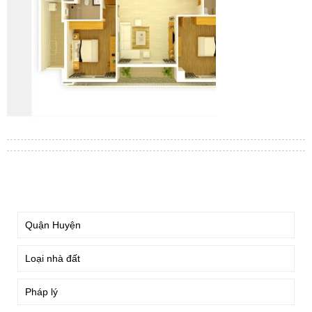
TÌM KIẾM