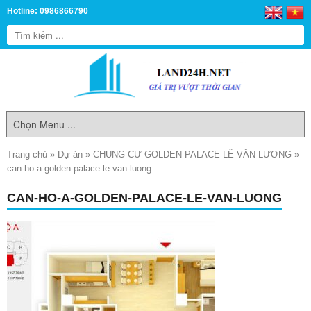
Hotline: 0986866790
Trang chủ
»
Dự án
»
CHUNG CƯ GOLDEN PALACE LÊ VĂN LƯƠNG
»
can-ho-a-golden-palace-le-van-luong
CAN-HO-A-GOLDEN-PALACE-LE-VAN-LUONG