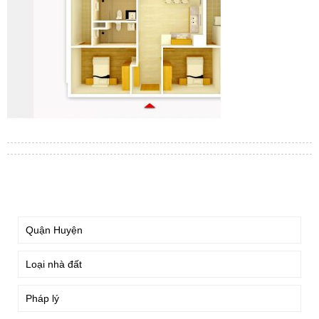
TÌM KIẾM