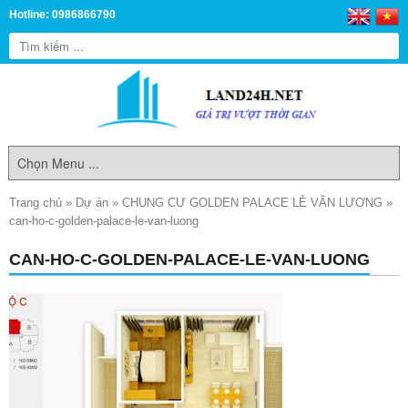
Hotline: 0986866790
Trang chủ
»
Dự án
»
CHUNG CƯ GOLDEN PALACE LÊ VĂN LƯƠNG
»
can-ho-c-golden-palace-le-van-luong
CAN-HO-C-GOLDEN-PALACE-LE-VAN-LUONG