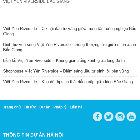
VIỆT YÊN RIVERSIDE BẮC GIANG
TIN NỔI BẬT
Việt Yên Riverside – Cơ hội đầu tư vàng giữa trung tâm công nghiệp Bắc
Giang
Biệt thự ven sông Việt Yên Riverside – Sống thượng lưu giữa miền xanh
Bắc Giang
Liền kề Việt Yên Riverside – Không gian sống xanh giữa lòng đô thị
Shophouse Việt Yên Riverside – Điểm sáng đầu tư sinh lời bền vững
Việt Yên Riverside – Khu đô thị sinh thái đẳng cấp giữa lòng Bắc Giang
Trang chủ
Tin tức
Dự án
Pháp lý
Liên hệ
THÔNG TIN DỰ ÁN HÀ NỘI