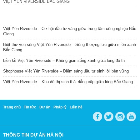
VIỆT YÊN RIVERSIDE BẮC GIANG
TIN NỔI BẬT
Việt Yên Riverside – Cơ hội đầu tư vàng giữa trung tâm công nghiệp Bắc
Giang
Biệt thự ven sông Việt Yên Riverside – Sống thượng lưu giữa miền xanh
Bắc Giang
Liền kề Việt Yên Riverside – Không gian sống xanh giữa lòng đô thị
Shophouse Việt Yên Riverside – Điểm sáng đầu tư sinh lời bền vững
Việt Yên Riverside – Khu đô thị sinh thái đẳng cấp giữa lòng Bắc Giang
Trang chủ
Tin tức
Dự án
Pháp lý
Liên hệ
THÔNG TIN DỰ ÁN HÀ NỘI