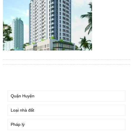
TÌM KIẾM