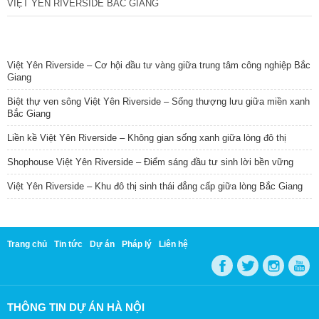
VIỆT YÊN RIVERSIDE BẮC GIANG
TIN NỔI BẬT
Việt Yên Riverside – Cơ hội đầu tư vàng giữa trung tâm công nghiệp Bắc
Giang
Biệt thự ven sông Việt Yên Riverside – Sống thượng lưu giữa miền xanh
Bắc Giang
Liền kề Việt Yên Riverside – Không gian sống xanh giữa lòng đô thị
Shophouse Việt Yên Riverside – Điểm sáng đầu tư sinh lời bền vững
Việt Yên Riverside – Khu đô thị sinh thái đẳng cấp giữa lòng Bắc Giang
Trang chủ
Tin tức
Dự án
Pháp lý
Liên hệ
THÔNG TIN DỰ ÁN HÀ NỘI