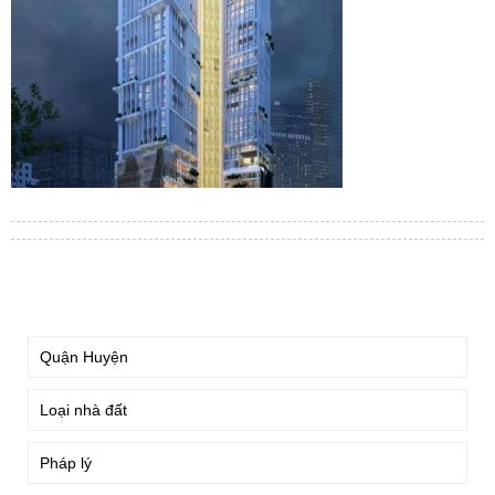
TÌM KIẾM