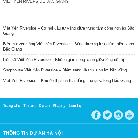
VIỆT YÊN RIVERSIDE BẮC GIANG
TIN NỔI BẬT
Việt Yên Riverside – Cơ hội đầu tư vàng giữa trung tâm công nghiệp Bắc
Giang
Biệt thự ven sông Việt Yên Riverside – Sống thượng lưu giữa miền xanh
Bắc Giang
Liền kề Việt Yên Riverside – Không gian sống xanh giữa lòng đô thị
Shophouse Việt Yên Riverside – Điểm sáng đầu tư sinh lời bền vững
Việt Yên Riverside – Khu đô thị sinh thái đẳng cấp giữa lòng Bắc Giang
Trang chủ
Tin tức
Dự án
Pháp lý
Liên hệ
THÔNG TIN DỰ ÁN HÀ NỘI