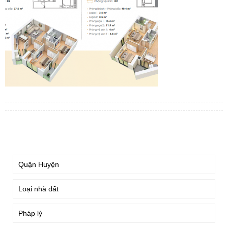
TÌM KIẾM