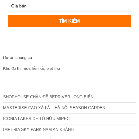
DỰ ÁN
Dự án chung cư
Khu đô thị mới, liền kề, biệt thự
CÁC DỰ ÁN MỚI NHẤT
SHOPHOUSE CHÂN ĐẾ BERRIVER LONG BIÊN
MASTERISE CAO XÀ LÁ – HÀ NỘI SEASON GARDEN
ICONIA LAKESIDE TỐ HỮU MIPEC
IMPERIA SKY PARK NAM AN KHÁNH